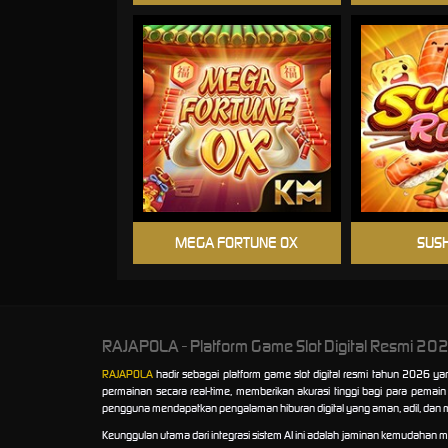
MEGA FORTUNE OX
SUSH
RAJAPOLA - Platform Game Slot Digital Resmi 20
RAJAPOLA
hadir sebagai platform game slot digital resmi tahun 2026 yang
permainan secara real-time, memberikan akurasi tinggi bagi para pemain
pengguna mendapatkan pengalaman hiburan digital yang aman, adil, dan
Keunggulan utama dari integrasi sistem AI ini adalah jaminan kemudahan 