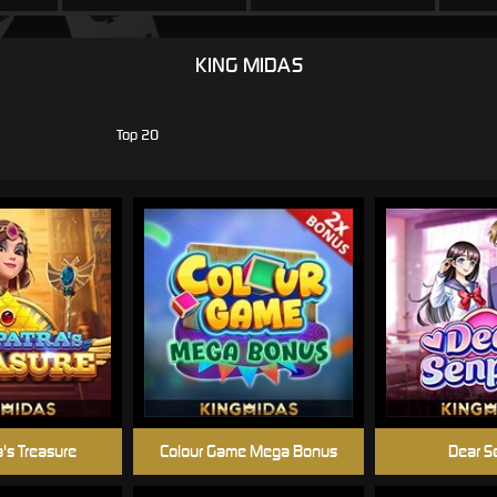
KING MIDAS
Top 20
a's Treasure
Colour Game Mega Bonus
Dear S