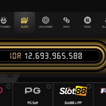
T GAMES
SLOTS
LIVE CASINO
RACE
TOGEL
OL
IDR
12,693,965,580
i
i
i
a
PG Soft
Slot88 x PP