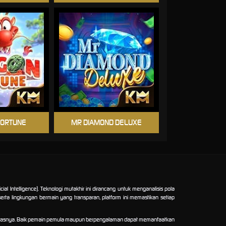
FORTUNE
MR DIAMOND DELUXE
al Intelligence). Teknologi mutakhir ini dirancang untuk menganalisis pola
erta lingkungan bermain yang transparan, platform ini memastikan setiap
 di kelasnya. Baik pemain pemula maupun berpengalaman dapat memanfaatkan