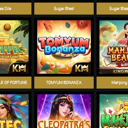
s Gila
Sugar Blast
Sugar Bla
E OF FORTUNE
TOMYUM BONANZA
Mahjong