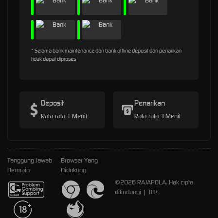
* Selama bank maintenance dan bank offline deposit dan penarikan
tidak dapat diproses
Deposit
Penarikan
Rata-rata 1 Menit
Rata-rata 3 Menit
Tanggung Jawab
Browser Yang
Bermain
Didukung
©2026 RAJAPOLA. Hak cipta
dilindungi | 18+