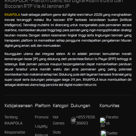
RAJAPOLA - Platform Game Slot Digital Resmi 2026 Dan
Bocoran RTP Via AI Jaminan JP
RAJAPOLA
hadir sebagai platform game slot digital resmi tahun 2026 yang menghadirkan
inovasi tercanggih melalui fitur bocoran RTP berbasis kecerdasan buatan (Artificial
Intelligence). Teknologi mutakhir ini dirancang untuk menganalisis pola permainan secara
real-time, memberikan akurasi tinggi bagi para pemain yang ingin mengoptimalkan strategi
taruhan mereka. Dengan sistem keamanan tingkat tinggi serta lingkungan bermain yang
transparan, platform ini memastikan setiap pengguna mendapatkan pengalaman hiburan
digital yang aman, adil, dan memuaskan.
Keunggulan utama dari integrasi sistem AI ini adalah jaminan kemudahan meraih
kemenangan besar (JP) yang didukung oleh persentase Return to Player (RTP) tertinggi di
kelasnya. Baik pemain pemula maupun berpengalaman dapat memanfaatkan panduan
akurat tersebut untuk memilih waktu dan jenis permainan yang paling potensial
memberikan hoki maksimal setiap hari. Didukung pula oleh layanan transaksi finansial yang
super cepat serta dukungan pelanggan siaga 24 jam, RAJAPOLA terus membuktikan diri
sebagai destinasi utama bagi pencinta slot digital modern tahun ini.
Kebijaksanaan
Platform
Kategori
Dukungan
Komunitas
Tentang
Promosi
Hot
+8557656
Facebo
RAJAPOLA
Games
36693
ok
Loyalty
Responsible
Slots
Twitter
Referral