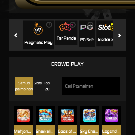
i
i
i
i
i
Facha
Fat Panda
Slot88 x PP
PG Soft
Pragmatic Play
CROWD PLAY
Semua
Slots
Top
permainan
20
Mahjong Frenzy
Sharkalicious
Gods of Asgard
Sky Chasers
Legend of King Kong