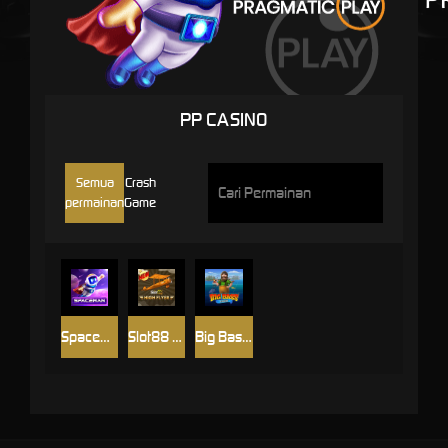
PP CASINO
Semua
Crash
permainan
Game
Spaceman
Slot88 High Flyer
Big Bass Crash