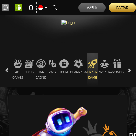
MASUK
DAFTAR
HOT
SLOTS
LIVE
RACE
TOGEL
OLAHRAGA
CRASH
ARCADE
PROMOSI
GAMES
CASINO
GAME