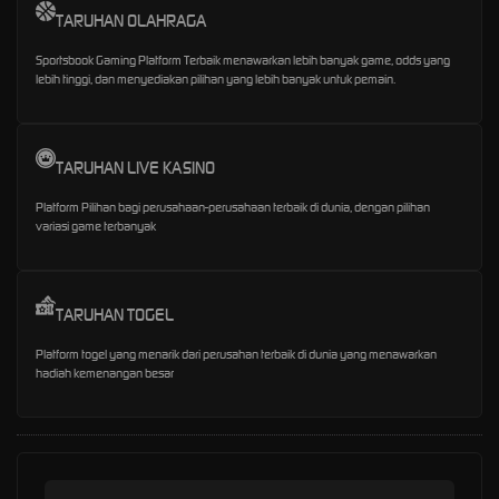
TARUHAN OLAHRAGA
Sportsbook Gaming Platform Terbaik menawarkan lebih banyak game, odds yang
lebih tinggi, dan menyediakan pilihan yang lebih banyak untuk pemain.
TARUHAN LIVE KASINO
Platform Pilihan bagi perusahaan-perusahaan terbaik di dunia, dengan pilihan
variasi game terbanyak
TARUHAN TOGEL
Platform togel yang menarik dari perusahan terbaik di dunia yang menawarkan
hadiah kemenangan besar