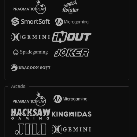
Arcade