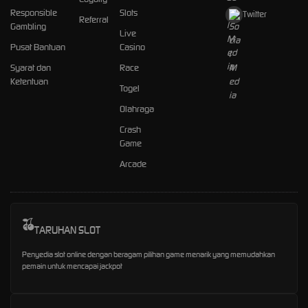
Responsible
Slots
Twitter
Referral
Gambling
Live
Pusat Bantuan
Casino
Syarat dan
Race
Ketentuan
Togel
Olahraga
Crash
Game
Arcade
TARUHAN SLOT
Penyedia slot online dengan beragam pilihan game menarik yang memudahkan
pemain untuk mencapai jackpot