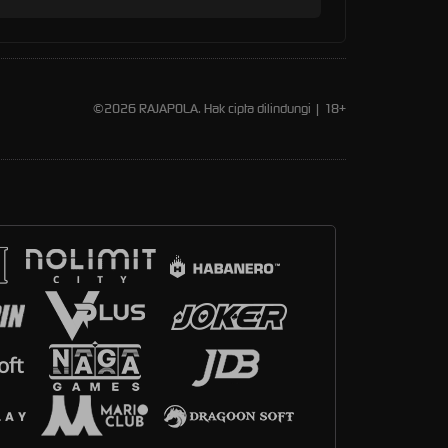
©2026 RAJAPOLA. Hak cipta dilindungi | 18+