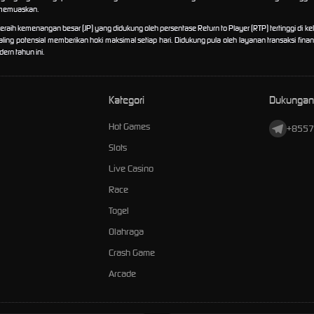
 memuaskan.
meraih kemenangan besar (JP) yang didukung oleh persentase Return to Player (RTP) tertinggi
ling potensial memberikan hoki maksimal setiap hari. Didukung pula oleh layanan transaksi fi
dern tahun ini.
Kategori
Dukungan
Hot Games
+855
Slots
Live Casino
Race
Togel
Olahraga
Crash Game
Arcade