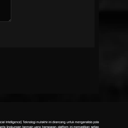
al Intelligence). Teknologi mutakhir ini dirancang untuk menganalisis pola
erta lingkungan bermain yang transparan, platform ini memastikan setiap