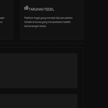
TARUHAN TOGEL
haan
Platform togel yang menarik dari perusahan
ame
terbaik di dunia yang menawarkan hadiah
kemenangan besar